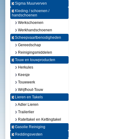
Sigma Muurverven
Kleding / schoenen /
handschoenen
Werkschoenen
Werkhandschoenen
Scheepvaartbenodigheden
Gereedschap
Reinigingsmiddelen
Touw en touwproducten
Herkules
Keesje
Touwwerk
Wrijfhout-Touw
Lieren en Takels
Adler Lieren
Trailerlier
Rateltakel en Kettingtakel
Gasolie Reiniging
Reddingsvesten