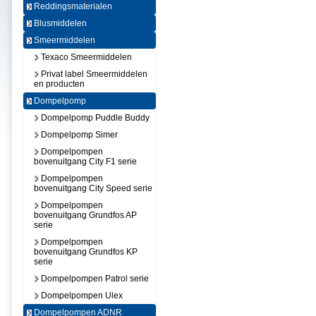
Reddingsmaterialen
Blusmiddelen
Smeermiddelen
Texaco Smeermiddelen
Privat label Smeermiddelen
en producten
Dompelpomp
Dompelpomp Puddle Buddy
Dompelpomp Simer
Dompelpompen
bovenuitgang City F1 serie
Dompelpompen
bovenuitgang City Speed serie
Dompelpompen
bovenuitgang Grundfos AP
serie
Dompelpompen
bovenuitgang Grundfos KP
serie
Dompelpompen Patrol serie
Dompelpompen Ulex
Dompelpompen ADNR