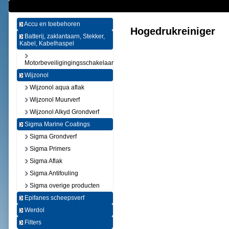
Accu en toebehoren
Hogedrukreiniger
Batterij, zaklantaarn, Stekker,
Kabel, Kabelhaspel
Motorbeveiligingingsschakelaar
Wijzonol
Wijzonol aqua aflak
Wijzonol Muurverf
Wijzonol Alkyd Grondverf
Sigma Marine Coatings
Sigma Grondverf
Sigma Primers
Sigma Aflak
Sigma Antifouling
Sigma overige producten
Epifanes scheepsverf
Werdol
Filters