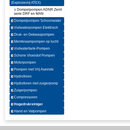
(Explosievrij ATEX)
Dompelpompen ADNR Zenit
serie DRF en MAN
Dompelpompen Schoonwater
Vuilwaterpompen Elektrisch
Druk- en Dekwaspompen
Membraampompen op lucht
Vuilwatertank-Pompen
Schone Vloeistof Pompen
Motorpompen
Pompen met Vrij Aseinde
Hydroforen
Hydroforen met zuigerpomp
Zuigerpompen
Compressoren
Hogedrukreiniger
Hand en Vatpompen